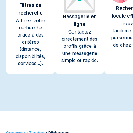
Filtres de
Recher
recherche
locale ef
Messagerie en
Affinez votre
Trouv
ligne
recherche
facileme
Contactez
grâce à des
personne
directement des
critères
de chez 
profils grâce à
(distance,
une messagerie
disponibilités,
simple et rapide.
services...).
Oppasser
›
Zundert
›
Rijsbergen